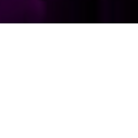
Школа, в которой сбываются
мечты.
Новая школа музыки в центре города, которая
собрала лучшие методики интенсивного и быстрого
обучения.
С нами ты достигнешь желаемого результата в
самые короткие сроки.
Мы обеспечиваем лучшие условия для
преподавателей, поэтому можем себе позволить
работать только с лучшими.